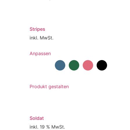
Stripes
inkl. MwSt.
Dieses
Anpassen
Produkt
weist
mehrere
Varianten
auf.
Produkt gestalten
Die
Optionen
können
auf
Soldat
der
Produktseite
inkl. 19 % MwSt.