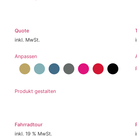
Quote
inkl. MwSt.
Dieses
Anpassen
Produkt
weist
mehrere
Varianten
auf.
Produkt gestalten
Die
Optionen
können
auf
Fahrradtour
der
Produktseite
inkl. 19 % MwSt.