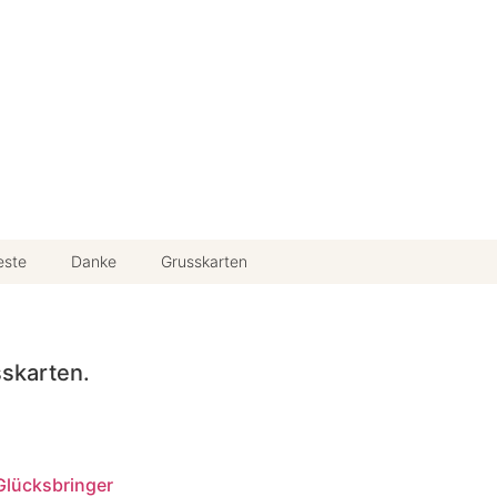
este
Danke
Grusskarten
sskarten.
Glücksbringer