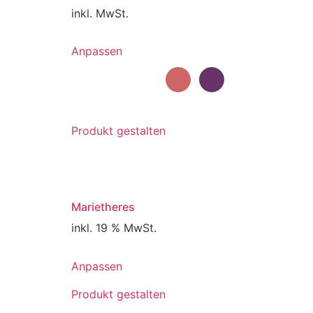
inkl. MwSt.
Dieses
Anpassen
Produkt
weist
mehrere
Varianten
auf.
Produkt gestalten
Die
Optionen
können
auf
Marietheres
der
Produktseite
inkl. 19 % MwSt.
gewählt
werden
Anpassen
Produkt gestalten