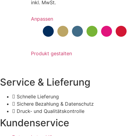
inkl. MwSt.
Dieses
Anpassen
Produkt
weist
mehrere
Varianten
auf.
Produkt gestalten
Die
Optionen
können
Service & Lieferung
auf
der
Produktseite
Schnelle Lieferung
gewählt
Sichere Bezahlung & Datenschutz
werden
Druck- und Qualitätskontrolle
Kundenservice