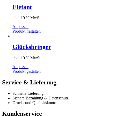
auf.
Die
Elefant
Optionen
können
inkl. 19 % MwSt.
auf
der
Anpassen
Produktseite
Produkt gestalten
gewählt
werden
Glücksbringer
inkl. 19 % MwSt.
Anpassen
Produkt gestalten
Service & Lieferung
Schnelle Lieferung
Sichere Bezahlung & Datenschutz
Druck- und Qualitätskontrolle
Kundenservice