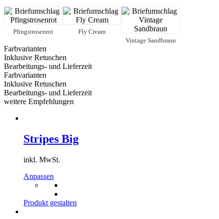
Menge
Pfingstrosenrot
Fly Cream
Vintage Sandbraun
Farbvarianten
Inklusive Retuschen
Bearbeitungs- und Lieferzeit
Farbvarianten
Inklusive Retuschen
Bearbeitungs- und Lieferzeit
weitere Empfehlungen
Stripes Big
inkl. MwSt.
Dieses
Anpassen
Produkt
weist
mehrere
Produkt gestalten
Varianten