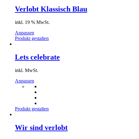
Verlobt Klassisch Blau
inkl. 19 % MwSt.
Anpassen
Produkt gestalten
Lets celebrate
inkl. MwSt.
Dieses
Anpassen
Produkt
weist
mehrere
Varianten
auf.
Produkt gestalten
Die
Optionen
können
Wir sind verlobt
auf
der