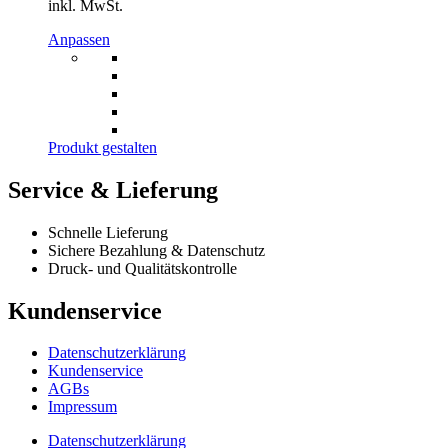
inkl. MwSt.
Produktseite
gewählt
Dieses
Anpassen
werden
Produkt
weist
mehrere
Varianten
auf.
Die
Produkt gestalten
Optionen
können
Service & Lieferung
auf
der
Schnelle Lieferung
Produktseite
Sichere Bezahlung & Datenschutz
gewählt
Druck- und Qualitätskontrolle
werden
Kundenservice
Datenschutzerklärung
Kundenservice
AGBs
Impressum
Datenschutzerklärung