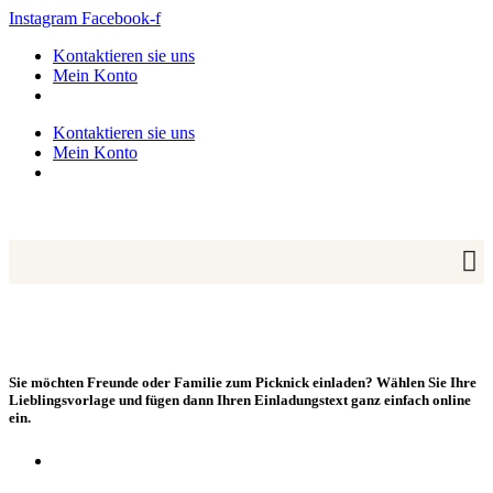
Zum
Instagram
Facebook-f
Inhalt
Kontaktieren sie uns
springen
Mein Konto
Kontaktieren sie uns
Mein Konto
Sie möchten Freunde oder Familie zum Picknick einladen? Wählen Sie Ihre
Lieblingsvorlage und fügen dann Ihren Einladungstext ganz einfach online
ein.