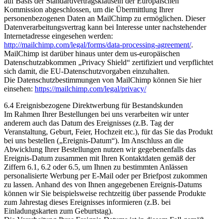
auf Basis der Standardvertragsklauseln der Europäischen
Kommission abgeschlossen, um die Übermittlung Ihrer
personenbezogenen Daten an MailChimp zu ermöglichen. Dieser
Datenverarbeitungsvertrag kann bei Interesse unter nachstehender
Internetadresse eingesehen werden:
http://mailchimp.com/legal/forms/data-processing-agreement/
.
MailChimp ist darüber hinaus unter dem us-europäischen
Datenschutzabkommen „Privacy Shield“ zertifiziert und verpflichtet
sich damit, die EU-Datenschutzvorgaben einzuhalten.
Die Datenschutzbestimmungen von MailChimp können Sie hier
einsehen:
https://mailchimp.com/legal/privacy/
6.4 Ereignisbezogene Direktwerbung für Bestandskunden
Im Rahmen Ihrer Bestellungen bei uns verarbeiten wir unter
anderem auch das Datum des Ereignisses (z.B. Tag der
Veranstaltung, Geburt, Feier, Hochzeit etc.), für das Sie das Produkt
bei uns bestellen („Ereignis-Datum“). Im Anschluss an die
Abwicklung Ihrer Bestellungen nutzen wir gegebenenfalls das
Ereignis-Datum zusammen mit Ihren Kontaktdaten gemäß der
Ziffern 6.1, 6.2 oder 6.5, um Ihnen zu bestimmten Anlässen
personalisierte Werbung per E-Mail oder per Briefpost zukommen
zu lassen. Anhand des von Ihnen angegebenen Ereignis-Datums
können wir Sie beispielsweise rechtzeitig über passende Produkte
zum Jahrestag dieses Ereignisses informieren (z.B. bei
Einladungskarten zum Geburtstag).