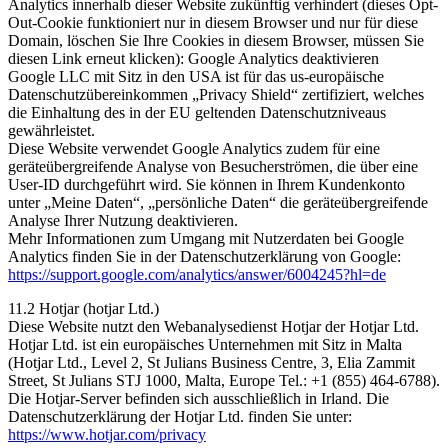
Analytics innerhalb dieser Website zukünftig verhindert (dieses Opt-
Out-Cookie funktioniert nur in diesem Browser und nur für diese
Domain, löschen Sie Ihre Cookies in diesem Browser, müssen Sie
diesen Link erneut klicken): Google Analytics deaktivieren
Google LLC mit Sitz in den USA ist für das us-europäische
Datenschutzübereinkommen „Privacy Shield“ zertifiziert, welches
die Einhaltung des in der EU geltenden Datenschutzniveaus
gewährleistet.
Diese Website verwendet Google Analytics zudem für eine
geräteübergreifende Analyse von Besucherströmen, die über eine
User-ID durchgeführt wird. Sie können in Ihrem Kundenkonto
unter „Meine Daten“, „persönliche Daten“ die geräteübergreifende
Analyse Ihrer Nutzung deaktivieren.
Mehr Informationen zum Umgang mit Nutzerdaten bei Google
Analytics finden Sie in der Datenschutzerklärung von Google:
https://support.google.com/analytics/answer/6004245?hl=de
11.2 Hotjar (hotjar Ltd.)
Diese Website nutzt den Webanalysedienst Hotjar der Hotjar Ltd.
Hotjar Ltd. ist ein europäisches Unternehmen mit Sitz in Malta
(Hotjar Ltd., Level 2, St Julians Business Centre, 3, Elia Zammit
Street, St Julians STJ 1000, Malta, Europe Tel.: +1 (855) 464-6788).
Die Hotjar-Server befinden sich ausschließlich in Irland. Die
Datenschutzerklärung der Hotjar Ltd. finden Sie unter:
https://www.hotjar.com/privacy