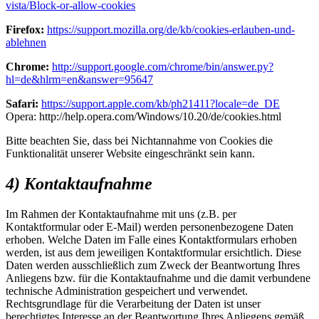
vista/Block-or-allow-cookies
Firefox:
https://support.mozilla.org/de/kb/cookies-erlauben-und-
ablehnen
Chrome:
http://support.google.com/chrome/bin/answer.py?
hl=de&hlrm=en&answer=95647
Safari:
https://support.apple.com/kb/ph21411?locale=de_DE
Opera: http://help.opera.com/Windows/10.20/de/cookies.html
Bitte beachten Sie, dass bei Nichtannahme von Cookies die
Funktionalität unserer Website eingeschränkt sein kann.
4) Kontaktaufnahme
Im Rahmen der Kontaktaufnahme mit uns (z.B. per
Kontaktformular oder E-Mail) werden personenbezogene Daten
erhoben. Welche Daten im Falle eines Kontaktformulars erhoben
werden, ist aus dem jeweiligen Kontaktformular ersichtlich. Diese
Daten werden ausschließlich zum Zweck der Beantwortung Ihres
Anliegens bzw. für die Kontaktaufnahme und die damit verbundene
technische Administration gespeichert und verwendet.
Rechtsgrundlage für die Verarbeitung der Daten ist unser
berechtigtes Interesse an der Beantwortung Ihres Anliegens gemäß