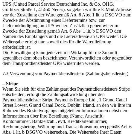
UPS (United Parcel Service Deutschland Inc. & Co. OHG,
Görlitzer Straße 1, 41460 Neuss), so geben wir Ihre E-Mail-Adresse
vor der Zustellung der Ware gemäß Art. 6 Abs. 1 lit. a DSGVO zum
Zwecke der Abstimmung eines Liefertermins bzw. zur
Lieferankündigung an UPS weiter. Zusätzlich geben wir zum
Zwecke der Zustellung gemäß Art. 6 Abs. 1 lit. b DSGVO den
Namen des Empfängers und die Lieferadresse an UPS weiter. Die
Weitergabe erfolgt nur, soweit dies für die Warenlieferung
erforderlich ist.
Die Einwilligung kann jederzeit mit Wirkung für die Zukunft
gegenüber dem oben bezeichneten Verantwortlichen oder gegenüber
dem Transportdienstleister UPS widerrufen werden.
7.3 Verwendung von Paymentdienstleistern (Zahlungsdienstleister)
– Stripe
Wenn Sie sich für eine Zahlungsart des Paymentdienstleisters Stripe
entscheiden, erfolgt die Zahlungsabwicklung über den
Paymentdienstleister Stripe Payments Europe Ltd., 1 Grand Canal
Street Lower, Grand Canal Dock, Dublin, Irland, an den wir Ihre im
Rahmen des Bestellvorgangs mitgeteilten Informationen nebst den
Informationen über Ihre Bestellung (Name, Anschrift,
Kontonummer, Bankleitzahl, evtl. Kreditkartennummer,
Rechnungsbetrag, Währung und Transaktionsnummer) gemäß Art. 6
Abs. 1 lit. b DSGVO weitergeben. Die Weitergabe Ihrer Daten