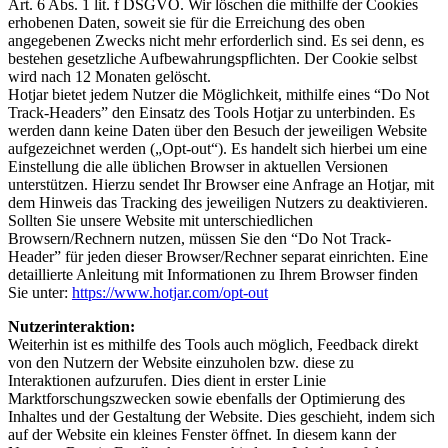
Art. 6 Abs. 1 lit. f DSGVO. Wir löschen die mithilfe der Cookies
erhobenen Daten, soweit sie für die Erreichung des oben
angegebenen Zwecks nicht mehr erforderlich sind. Es sei denn, es
bestehen gesetzliche Aufbewahrungspflichten. Der Cookie selbst
wird nach 12 Monaten gelöscht.
Hotjar bietet jedem Nutzer die Möglichkeit, mithilfe eines “Do Not
Track-Headers” den Einsatz des Tools Hotjar zu unterbinden. Es
werden dann keine Daten über den Besuch der jeweiligen Website
aufgezeichnet werden („Opt-out“). Es handelt sich hierbei um eine
Einstellung die alle üblichen Browser in aktuellen Versionen
unterstützen. Hierzu sendet Ihr Browser eine Anfrage an Hotjar, mit
dem Hinweis das Tracking des jeweiligen Nutzers zu deaktivieren.
Sollten Sie unsere Website mit unterschiedlichen
Browsern/Rechnern nutzen, müssen Sie den “Do Not Track-
Header” für jeden dieser Browser/Rechner separat einrichten. Eine
detaillierte Anleitung mit Informationen zu Ihrem Browser finden
Sie unter:
https://www.hotjar.com/opt-out
Nutzerinteraktion:
Weiterhin ist es mithilfe des Tools auch möglich, Feedback direkt
von den Nutzern der Website einzuholen bzw. diese zu
Interaktionen aufzurufen. Dies dient in erster Linie
Marktforschungszwecken sowie ebenfalls der Optimierung des
Inhaltes und der Gestaltung der Website. Dies geschieht, indem sich
auf der Website ein kleines Fenster öffnet. In diesem kann der