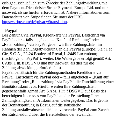
erfolgt ausschließlich zum Zwecke der Zahlungsabwicklung mit
dem Payment-Dienstleister Stripe Payments Europe Ltd. und nur
insoweit, als sie hierfür erforderlich ist. Nähere Informationen zum
Datenschutz von Stripe finden Sie unter der URL
https://stripe.com/de/privacy#translation
.
– Paypal
Bei Zahlung via PayPal, Kreditkarte via PayPal, Lastschrift via
PayPal oder – falls angeboten – „Kauf auf Rechnung“ oder
„Ratenzahlung“ via PayPal geben wir Ihre Zahlungsdaten im
Rahmen der Zahlungsabwicklung an die PayPal (Europe) S.a.r.l. et
Cie, S.C.A., 22-24 Boulevard Royal, L-2449 Luxembourg
(nachfolgend „PayPal“), weiter. Die Weitergabe erfolgt gemäß Art.
6 Abs. 1 lit. b DSGVO und nur insoweit, als dies für die
Zahlungsabwicklung erforderlich ist.
PayPal behält sich für die Zahlungsmethoden Kreditkarte via
PayPal, Lastschrift via PayPal oder – falls angeboten – „Kauf auf
Rechnung“ oder „Ratenzahlung“ via PayPal die Durchführung einer
Bonitätsauskunft vor. Hierfür werden Ihre Zahlungsdaten
gegebenenfalls gemäß Art. 6 Abs. 1 lit. f DSGVO auf Basis des
berechtigten Interesses von PayPal an der Feststellung Ihrer
Zahlungsfähigkeit an Auskunfteien weitergegeben. Das Ergebnis
der Bonitätsprüfung in Bezug auf die statistische
Zahlungsausfallwahrscheinlichkeit verwendet PayPal zum Zwecke
der Entscheidung über die Bereitstellung der jeweiligen