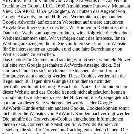
AdWords“ und im Rahmen von Google AdWords das Conversion-
Tracking der Google LLC., 1600 Amphitheatre Parkway, Mountain
View, CA 94043, USA („Google“). Wir nutzen das Angebot von
Google Adwords, um mit Hilfe von Werbemitteln (sogenannten
Google Adwords) auf externen Webseiten auf unsere attraktiven
Angebote aufmerksam zu machen. Wir können in Relation zu den
Daten der Werbekampagnen ermitteln, wie erfolgreich die einzelnen
Werbemaßnahmen sind. Wir verfolgen damit das Interesse, Ihnen
Werbung anzuzeigen, die für Sie von Interesse ist, unsere Website
für Sie interessanter zu gestalten und eine faire Berechnung von
Werbe-Kosten zu erreichen.
Das Cookie für Conversion-Tracking wird gesetzt, wenn ein Nutzer
auf eine von Google geschaltete AdWords-Anzeige klickt. Bei
Cookies handelt es sich um kleine Textdateien, die auf Ihrem
Computersystem abgelegt werden. Diese Cookies verlieren in der
Regel nach 30 Tagen ihre Gültigkeit und dienen nicht der
persönlichen Identifizierung. Besucht der Nutzer bestimmte Seiten
dieser Website und das Cookie ist noch nicht abgelaufen, können
Google und wir erkennen, dass der Nutzer auf die Anzeige geklickt
hat und zu dieser Seite weitergeleitet wurde. Jeder Google
AdWords-Kunde erhält ein anderes Cookie. Cookies können somit
nicht über die Websites von AdWords-Kunden nachverfolgt werden.
Die mithilfe des Conversion-Cookies eingeholten Informationen
dienen dazu, Conversion-Statistiken für AdWords-Kunden zu
erstellen, die sich für Conversion-Tracking entschieden haben. Die