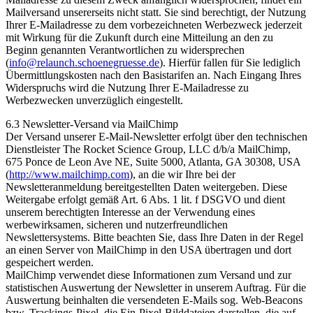
Mailversand unsererseits nicht statt. Sie sind berechtigt, der Nutzung
Ihrer E-Mailadresse zu dem vorbezeichneten Werbezweck jederzeit
mit Wirkung für die Zukunft durch eine Mitteilung an den zu
Beginn genannten Verantwortlichen zu widersprechen
(
info@relaunch.schoenegruesse.de
). Hierfür fallen für Sie lediglich
Übermittlungskosten nach den Basistarifen an. Nach Eingang Ihres
Widerspruchs wird die Nutzung Ihrer E-Mailadresse zu
Werbezwecken unverzüglich eingestellt.
6.3 Newsletter-Versand via MailChimp
Der Versand unserer E-Mail-Newsletter erfolgt über den technischen
Dienstleister The Rocket Science Group, LLC d/b/a MailChimp,
675 Ponce de Leon Ave NE, Suite 5000, Atlanta, GA 30308, USA
(
http://www.mailchimp.com
), an die wir Ihre bei der
Newsletteranmeldung bereitgestellten Daten weitergeben. Diese
Weitergabe erfolgt gemäß Art. 6 Abs. 1 lit. f DSGVO und dient
unserem berechtigten Interesse an der Verwendung eines
werbewirksamen, sicheren und nutzerfreundlichen
Newslettersystems. Bitte beachten Sie, dass Ihre Daten in der Regel
an einen Server von MailChimp in den USA übertragen und dort
gespeichert werden.
MailChimp verwendet diese Informationen zum Versand und zur
statistischen Auswertung der Newsletter in unserem Auftrag. Für die
Auswertung beinhalten die versendeten E-Mails sog. Web-Beacons
bzw. Trackings-Pixel, die Ein-Pixel-Bilddateien darstellen, die auf