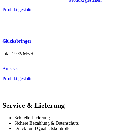
Produkt gestalten
mehrere
Varianten
Produkt gestalten
auf.
Die
Optionen
können
auf
der
Glücksbringer
Produktseite
gewählt
inkl. 19 % MwSt.
werden
Anpassen
Produkt gestalten
Service & Lieferung
Schnelle Lieferung
Sichere Bezahlung & Datenschutz
Druck- und Qualitätskontrolle