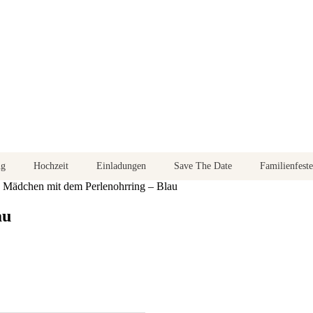
ng
Hochzeit
Einladungen
Save The Date
Familienfeste
 Mädchen mit dem Perlenohrring – Blau
au