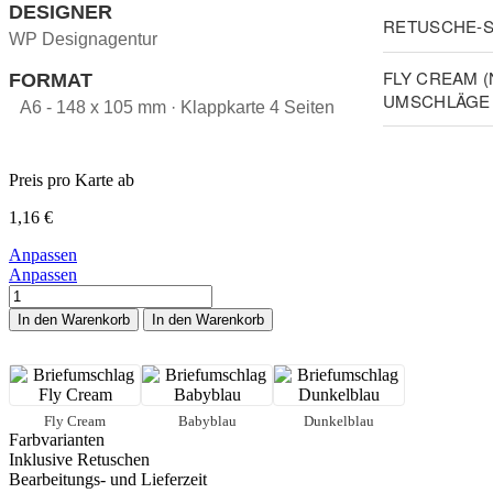
DESIGNER
RETUSCHE-S
WP Designagentur
FLY CREAM 
FORMAT
UMSCHLÄGE 
A6 - 148 x 105 mm · Klappkarte 4 Seiten
Preis pro Karte ab
1,16
€
Anpassen
Anpassen
Das
Mädchen
In den Warenkorb
In den Warenkorb
mit
dem
Perlenohrring
-
Blau
Fly Cream
Babyblau
Dunkelblau
Menge
Farbvarianten
Inklusive Retuschen
Bearbeitungs- und Lieferzeit