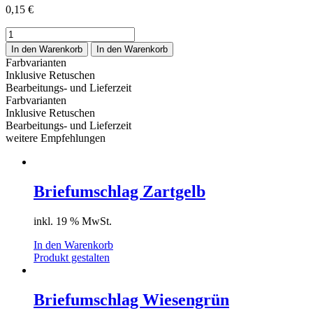
0,15
€
Briefumschlag
Babyblau
In den Warenkorb
In den Warenkorb
Menge
Farbvarianten
Inklusive Retuschen
Bearbeitungs- und Lieferzeit
Farbvarianten
Inklusive Retuschen
Bearbeitungs- und Lieferzeit
weitere Empfehlungen
Briefumschlag Zartgelb
inkl. 19 % MwSt.
In den Warenkorb
Produkt gestalten
Briefumschlag Wiesengrün