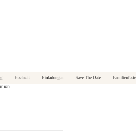
ng
Hochzeit
Einladungen
Save The Date
Familienfeste
union