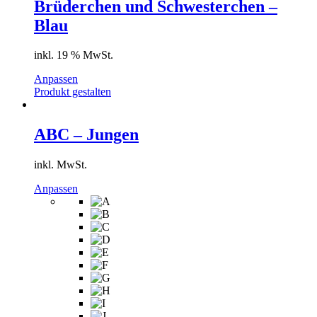
Brüderchen und Schwesterchen –
Blau
inkl. 19 % MwSt.
Anpassen
Produkt gestalten
ABC – Jungen
inkl. MwSt.
Dieses
Anpassen
Produkt
weist
mehrere
Varianten
auf.
Die
Optionen
können
auf
der